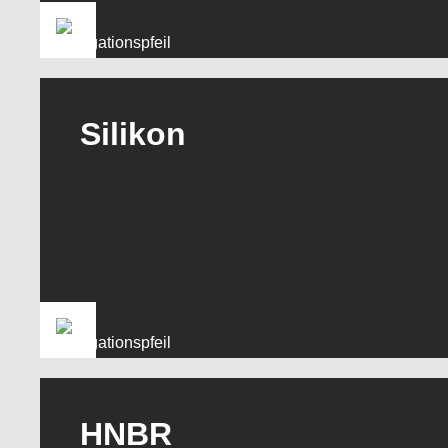
Silikon
HNBR