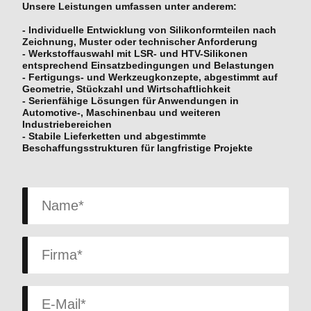
Unsere Leistungen umfassen unter anderem:
-
Individuelle Entwicklung von Silikonformteilen
nach
Zeichnung, Muster oder technischer Anforderung
-
Werkstoffauswahl
mit LSR- und HTV-Silikonen
entsprechend Einsatzbedingungen und Belastungen
-
Fertigungs- und Werkzeugkonzepte
, abgestimmt auf
Geometrie, Stückzahl und Wirtschaftlichkeit
-
Serienfähige Lösungen
für Anwendungen in
Automotive-, Maschinenbau und weiteren
Industriebereichen
-
Stabile Lieferketten und abgestimmte
Beschaffungsstrukturen
für langfristige Projekte